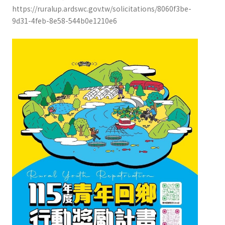
https://ruralup.ardswc.gov.tw/solicitations/8060f3be-
9d31-4feb-8e58-544b0e1210e6