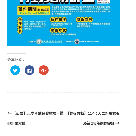
分享此文：
分
按
按
享
一
一
到
下
下
Twitter(在
以
以
新
分
分
視
享
享
窗
至
到
中
Facebook(在
Google+
開
新
(在
啟)
視
新
窗
視
Post
←
【公告】大學考試分發放榜，歡
【課程異動】114-1大二新增課程
中
窗
開
中
navigation
→
迎新生就讀
及第2階段選課提醒
啟)
開
啟)