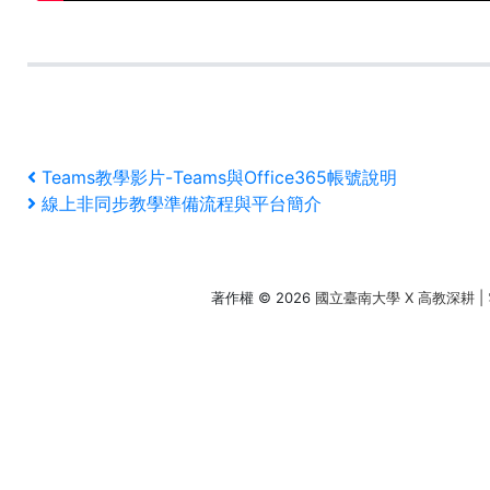
文
上
Teams教學影片-Teams與Office365帳號說明
一
下
線上非同步教學準備流程與平台簡介
章
篇
一
文
篇
導
章
文
覽
著作權 © 2026
國立臺南大學 X 高教深耕 |
章