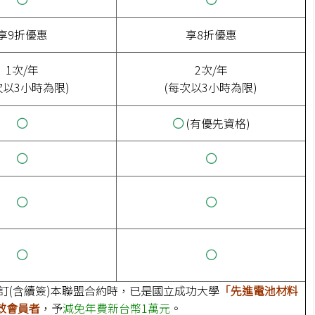
享9折優惠
享8折優惠
1次/年
2次/年
次以3小時為限)
(每次以3小時為限)
○
○
(有優先資格)
○
○
○
○
○
○
簽訂(含續簽)本聯盟合約時，已是國立成功大學
「先進電池材料
效會員者
，予
減免年費新台幣1萬元
。