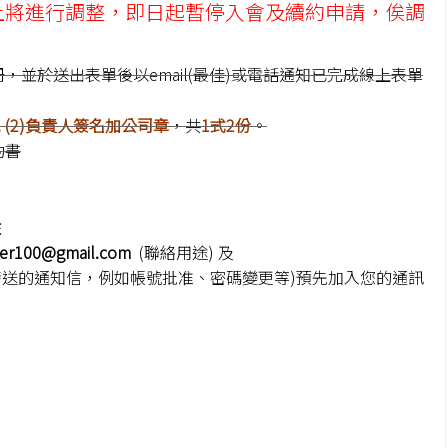
上將進行調整，即日起暫停入會及續約申請，俟調
，並於送出表單後以email(最佳)或電話通知已完成線上表單
或
(2)負責人簽名加公司章
，共
1式2份
。
約書
收
ter100@gmail.com
(聯絡用途) 及
發送的通知信，例如帳號批准、密碼變更等)預先加入您的通訊