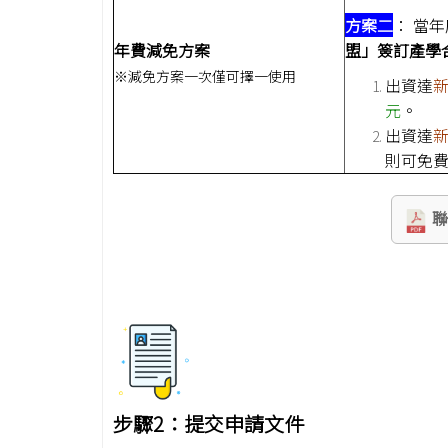
方案二
： 當年
年費減免方案
盟」簽訂產學
※減免方案一次僅可擇一使用
出資達
新
元
。
出資達
新
則可免費
步驟2：提交申請文件