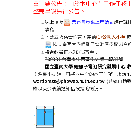
※重要公告：由於本中心在工作任務
整完畢後另行公告。
線上填寫
業界會員線上申請表
進行註冊
填寫。
下載並填寫合約書，需蓋
(1)公司大小章
國立臺南大學鋰離子電池產學聯盟合
將合約書正本2份郵寄至：
700301
台南市中西區樹林街二段33號
國立臺南大學 鋰離子電池研究發展中心 
※溫馨小提醒：可將本中心的電子信箱
libcen
wordpress@phpweb.nutn.edu.tw
(系統自動
錄以減少後續通知信被擋的情況。