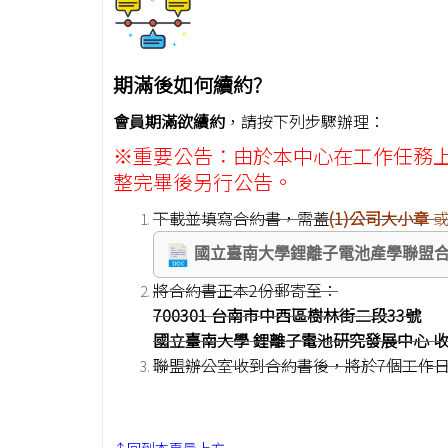
期滿後如何續約?
會員期滿欲續約
，請按下列步驟辦理：
※重要公告：由於本中心在工作任務
整完畢後另行公告。
下載並填寫合約書，需蓋
(1)公司大小章
國立臺南大學鋰離子電池產學聯盟
將合約書正本2份郵寄至：
700301 台南市中西區樹林街二段33號
國立臺南大學 鋰離子電池研究發展中心 
聯盟辦公室收到合約書後，將於7個工作日
↑回到本頁最上方