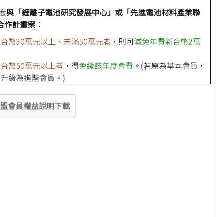
度
與「鋰離子電池研究發展中心」或「先進電池材料產業聯
合作計畫案
：
台幣30萬元以上、未滿50萬元者
，則可
減免年費新台幣2萬
台幣50萬元以上者
，得
免繳該年度會費
。(若原為基本會員，
升級為進階會員。)
聯盟會員權益說明下載