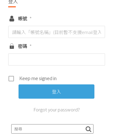
登入
帳號
*
密碼
*
Keep me signed in
Forgot your password?