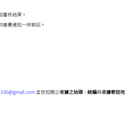
知審核結果。
同繳費通知一併寄回。
er100@gmail.com
並告知開立
收據之抬頭
、
統編
與
收據寄送地