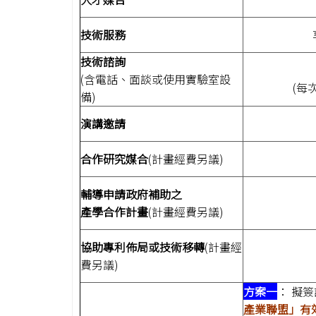
技術服務
技術諮詢
(含電話、面談或使用實驗室設
(每
備)
演講邀請
合作研究媒合
(計畫經費另議)
輔導申請政府補助之
產學合作計畫
(計畫經費另議)
協助專利佈局或技術移轉
(計畫經
費另議)
方案一
： 擬
產業聯盟」有