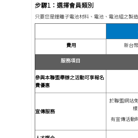
t
步驟1：選擇會員類別
只要您是鋰離子電池材料、電池、電池組之製造
費用
新台
服務項目
參與
本
聯盟
舉辦之
活動
可
享報名
費優惠
於聯盟網站免
樣
宣傳
服務
有宣傳活動
人才媒合