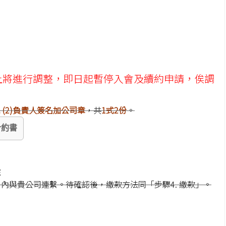
上將進行調整，即日起暫停入會及續約申請，俟調
或
(2)負責人簽名加公司章
，共
1式2份
。
合約書
收
內與貴公司連繫。待確認後，繳款方法同「步驟4. 繳款」。