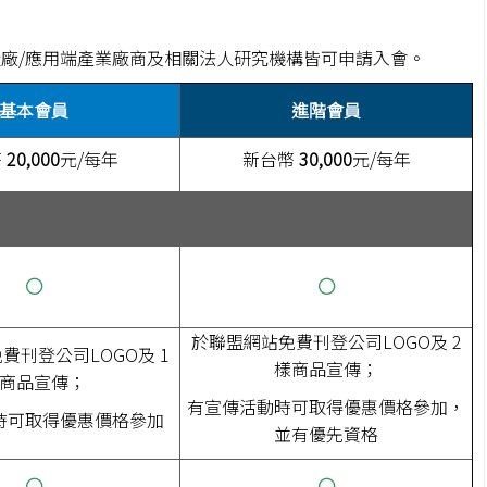
廠/應用端產業廠商及相關法人研究機構皆可申請入會。
基本會員
進階會員
幣
20,000
元/每年
新台幣
30,000
元/每年
○
○
於聯盟網站免費刊登公司LOGO及 2
費刊登公司LOGO及 1
樣商品宣傳；
商品宣傳；
有宣傳活動時可取得優惠價格參加，
時可取得優惠價格參加
並有優先資格
○
○