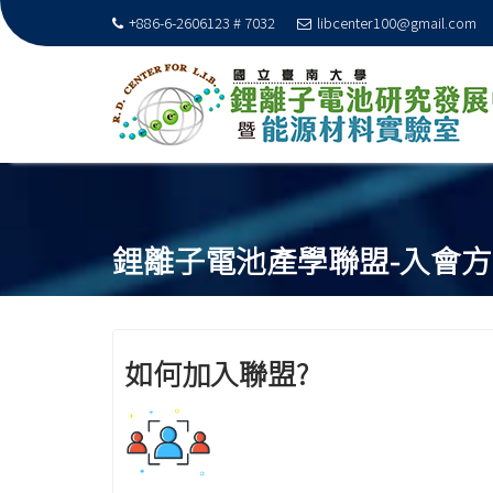
+886-6-2606123 # 7032
libcenter100@gmail.com
S
k
i
鋰離子電池產學聯盟-入會
p
t
o
c
o
如何加入聯盟?
n
t
e
n