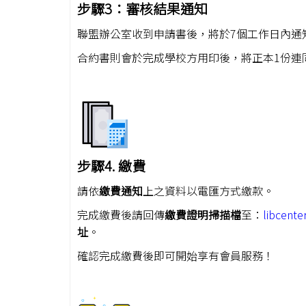
步驟3：審核結果通知
聯盟辦公室收到申請書後，將於7個工作日內通
合約書則會於完成學校方用印後，將正本1份連
步驟4. 繳費
請依
繳費通知
上之資料以電匯方式繳款。
完成繳費後請回傳
繳費證明掃描檔
至：
libcent
址
。
確認完成繳費後即可開始享有會員服務！