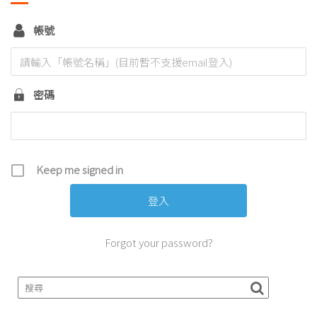
帳號
密碼
Keep me signed in
Forgot your password?