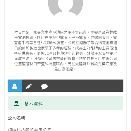
t
e
n
t
本公司是一家專業生產電池組之電子資訊廠，主要產品為鋰離
子電池模組，應用在筆記型電腦、平板電腦、雲端伺服器、智
慧型手機等各種3C移動式裝置。公司在鋰離子聚合物電池模組
的設計和製造也累積了多年的經驗，成為主流品牌的主要電池
模組供應商。隨著3C產品輕薄短小的趨勢，鋰離子聚合物電池
漸成主流，可預見公司未來營運將有不錯的成長。目前總公司
位置座落林口華亞科技園區內，另在大陸蘇州省設有吳江廠及
昆山廠兩廠。
基本資料
公司名稱
順達科技股份有限公司