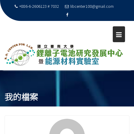
+886-6-2606123 # 7032
libcenter100@gmail.com
S
k
i
我的檔案
p
t
o
c
o
n