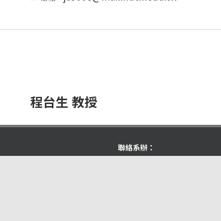
程台生 教授
聯絡系辦：
chandon@mail.nutn.ed
郵件：
n City 700, Taiwan (R.O.C.)
電話：(06)2606171, (06)2606123轉7
傳真：(06)2606153