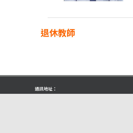
退休
教師
通訊地址：
府城校區：700 台南市中西區樹林街二段33號
700 No.33, Sec. 2, Shulin St., West Central District, Taina
系辦地址：701 台南市東區榮譽街67號 (榮譽校區 E302)